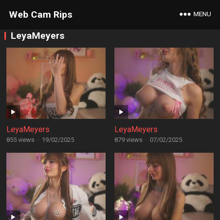
Web Cam Rips
MENU
LeyaMeyers
LeyaMeyers
LeyaMeyers
855 views
·
19/02/2025
879 views
·
07/02/2025